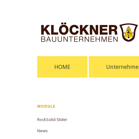
Navigation
HOME
Unternehme
überspringen
Navigation
MODULE
überspringen
RockSolid Slider
News