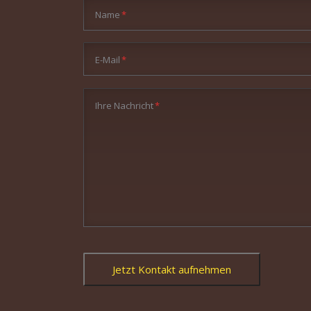
Pflichtfeld
Name
*
Pflichtfeld
E-Mail
*
Pflichtfeld
Ihre Nachricht
*
Jetzt Kontakt aufnehmen